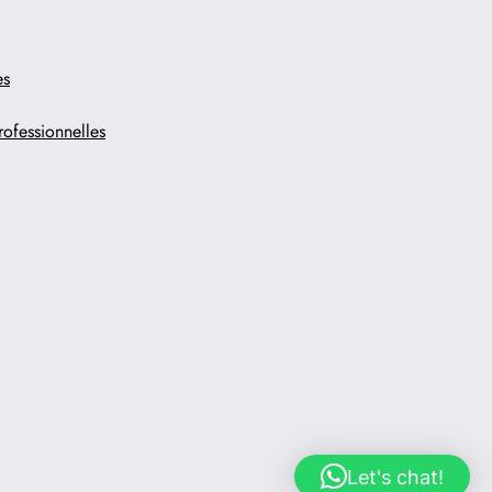
es
ofessionnelles
Let's chat!